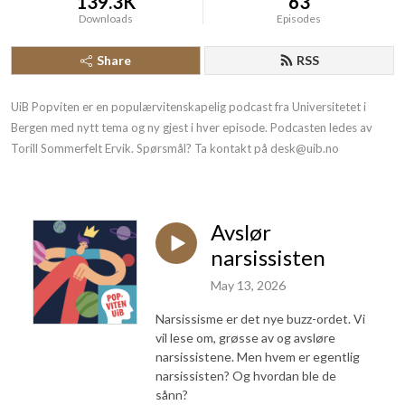
139.3K
63
Downloads
Episodes
Share
RSS
UiB Popviten er en populærvitenskapelig podcast fra Universitetet i 
Bergen med nytt tema og ny gjest i hver episode. Podcasten ledes av 
Torill Sommerfelt Ervik. Spørsmål? Ta kontakt på desk@uib.no
Avslør
narsissisten
May 13, 2026
Narsissisme er det nye buzz-ordet. Vi
vil lese om, grøsse av og avsløre
narsissistene. Men hvem er egentlig
narsissisten? Og hvordan ble de
sånn?