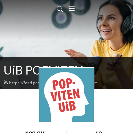
UiB POPVITEN
https://feed.podbean.com/uibpopviten/feed.xml