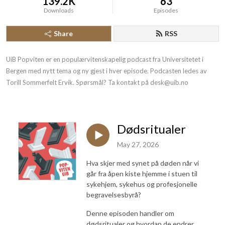
139.2K
63
Downloads
Episodes
Share
RSS
UiB Popviten er en populærvitenskapelig podcast fra Universitetet i 
Bergen med nytt tema og ny gjest i hver episode. Podcasten ledes av 
Torill Sommerfelt Ervik. Spørsmål? Ta kontakt på desk@uib.no
Dødsritualer
May 27, 2026
Hva skjer med synet på døden når vi
går fra åpen kiste hjemme i stuen til
sykehjem, sykehus og profesjonelle
begravelsesbyrå?
Denne episoden handler om
dødsritualer og hvordan de endrer