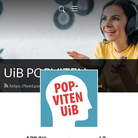
UiB POPVITEN
https://feed.podbean.com/uibpopviten/feed.xml