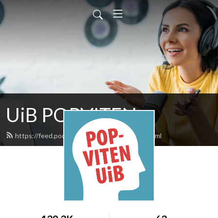
UiB POPVITEN
https://feed.podbean.com/uibpopviten/feed.xml